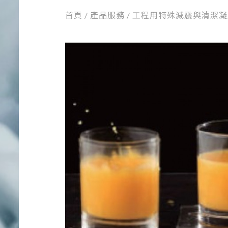
首頁
/ 產品服務 /
工程用特殊減震與清潔凝